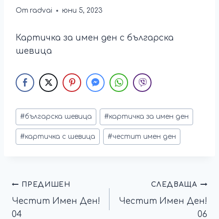
От
radvai
юни 5, 2023
Картичка за имен ден с българска
шевица
#
българска шевица
#
картичка за имен ден
#
картичка с шевица
#
честит имен ден
ПРЕДИШЕН
СЛЕДВАЩА
Честит Имен Ден!
Честит Имен Ден!
04
06