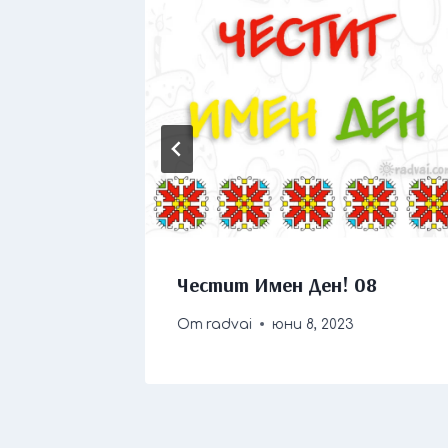
 01
Честит Имен Ден! 08
3
От
radvai
юни 8, 2023