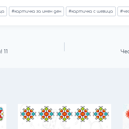
ца
#
картичка за имен ден
#
картичка с шевица
#
че
 11
Че