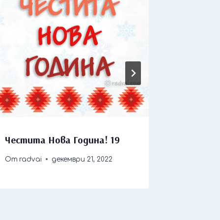
Честита Нова Година! 19
Честит 
От
radvai
декември 21, 2022
От
radva