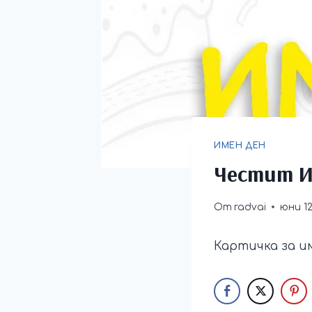
ИМЕН ДЕН
Честит И
От
radvai
юни 12
Картичка за и