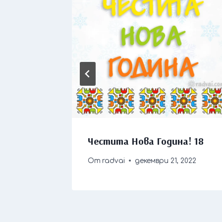
! 03
Честита Нова Година! 18
23
От
radvai
декември 21, 2022