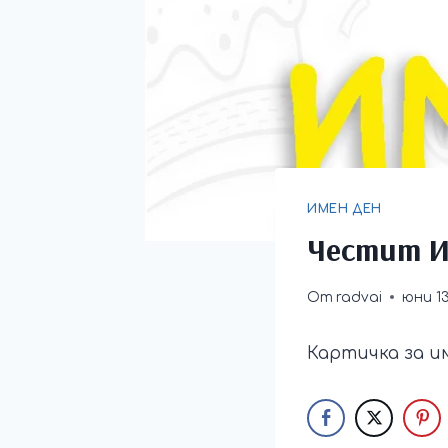
ИМЕН ДЕН
Честит И
От
radvai
юни 13
Картичка за и