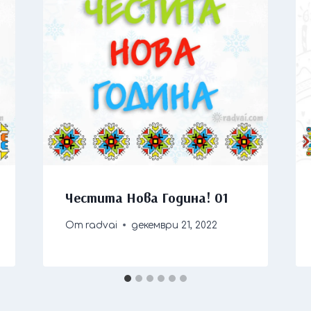
Честита Нова Година! 01
От
radvai
декември 21, 2022