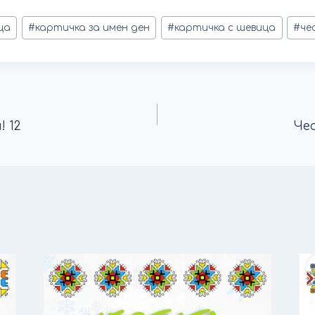
ца
#
картичка за имен ден
#
картичка с шевица
#
че
 12
Че