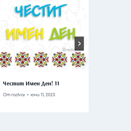
Честит Имен Ден! 11
Весела 
От
radvai
юни 11, 2023
От
radva