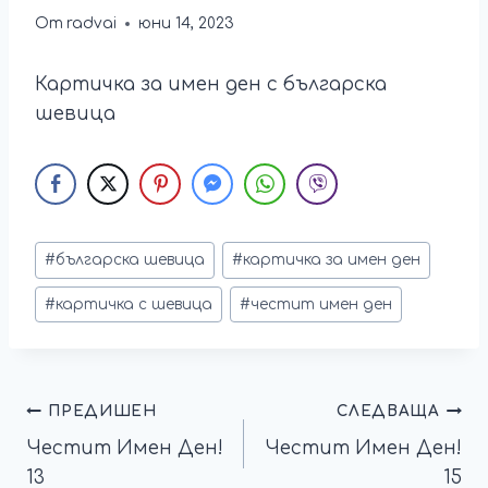
От
radvai
юни 14, 2023
Картичка за имен ден с българска
шевица
#
българска шевица
#
картичка за имен ден
#
картичка с шевица
#
честит имен ден
ПРЕДИШЕН
СЛЕДВАЩА
Честит Имен Ден!
Честит Имен Ден!
13
15