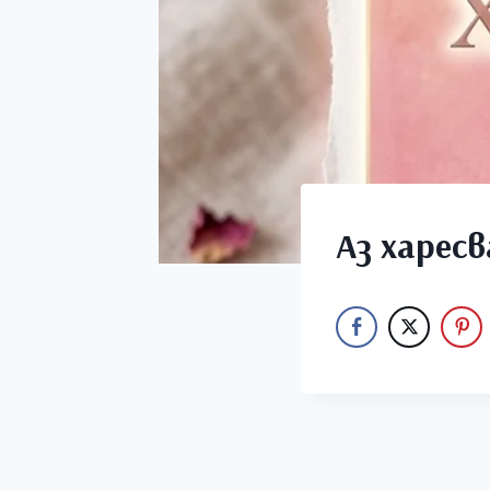
Аз харесв