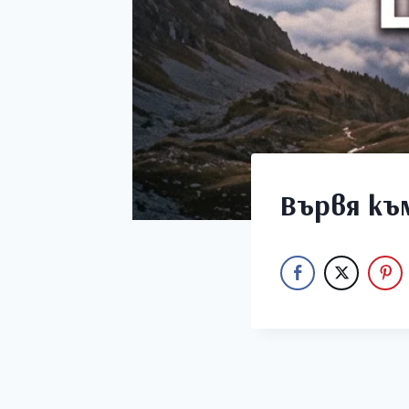
Вървя къ