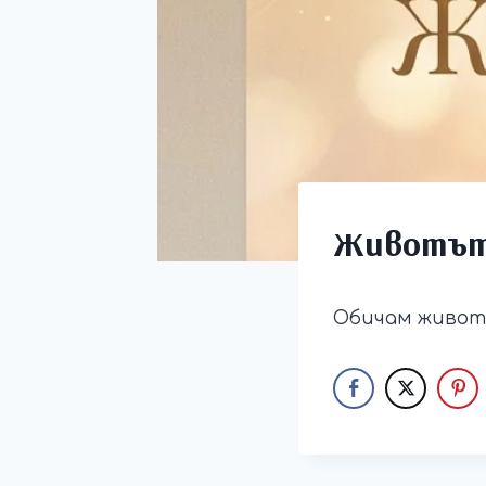
Животът
Обичам живота