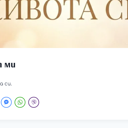
 ми
 си.