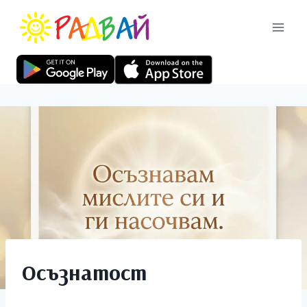
Осъзнатост