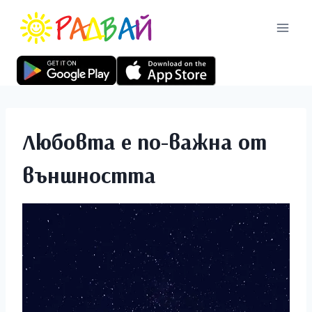
Любовта е по-важна от
външността