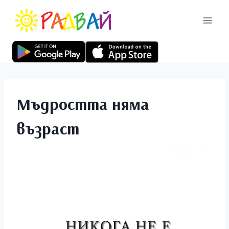
Мъдростта няма
възраст