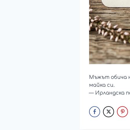
Мъжът обича н
майка си.
— Ирландска п