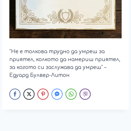
“Не е толкова трудно да умреш за
приятел, колкото да намериш приятел,
за когото си заслужава да умреш” –
Едуард Булвер-Литон