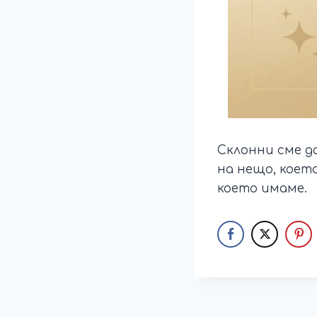
Склонни сме д
на нещо, което
което имаме.